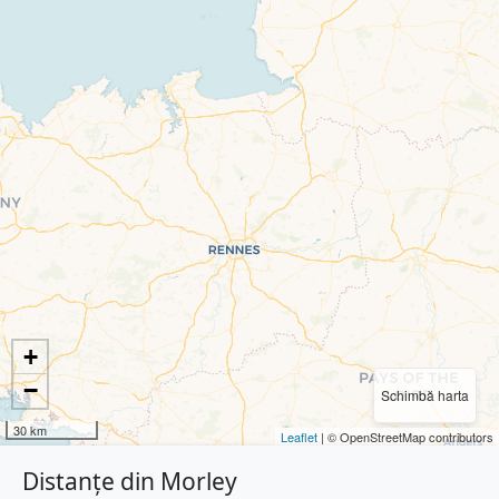
+
−
Schimbă harta
30 km
Leaflet
| © OpenStreetMap contributors
Distanțe din Morley