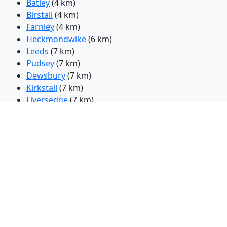
Batley
(4 km)
Birstall
(4 km)
Farnley
(4 km)
Heckmondwike
(6 km)
Leeds
(7 km)
Pudsey
(7 km)
Dewsbury
(7 km)
Kirkstall
(7 km)
Liversedge
(7 km)
Ossett
(8 km)
Cleckheaton
(8 km)
Rothwell
(8 km)
Farsley
(8 km)
Stanley
(9 km)
Mirfield
(10 km)
Woodlesford
(10 km)
Horsforth
(10 km)
Wakefield
(10 km)
Wyke
(11 km)