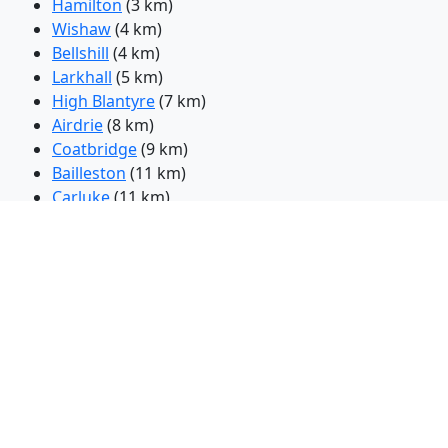
Hamilton
(3 km)
Wishaw
(4 km)
Bellshill
(4 km)
Larkhall
(5 km)
High Blantyre
(7 km)
Airdrie
(8 km)
Coatbridge
(9 km)
Bailleston
(11 km)
Carluke
(11 km)
Cambuslang
(12 km)
Kirk din Shotts
(12 km)
East Kilbride
(12 km)
Rutherglen
(15 km)
Lanark
(18 km)
Cumbernauld
(18 km)
Glasgow
(19 km)
Giffnock
(19 km)
Pollokshaws
(20 km)
Bishopbriggs
(20 km)