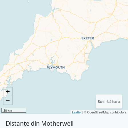
+
−
Schimbă harta
30 km
Leaflet
| © OpenStreetMap contributors
Distanțe din Motherwell