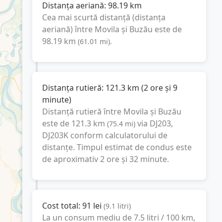
Distanța aeriană:
98.19
km
Cea mai scurtă distanță (distanța
aeriană) între
Movila
și
Buzău
este de
98.19
km
(
61.01
mi
).
Distanța rutieră:
121.3
km
(
2 ore și 9
minute
)
Distanță rutieră între
Movila
și
Buzău
este de
121.3
km
via DJ203,
(
75.4
mi
)
DJ203K
conform calculatorului de
distanțe. Timpul estimat de condus este
de aproximativ
2 ore și 32 minute
.
Cost total:
91
lei
(
9.1
litri
)
La un consum mediu de
7.5 litri / 100 km
,