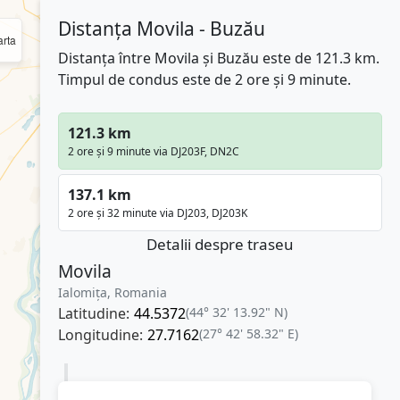
Distanța Movila - Buzău
rta
Distanța între Movila și Buzău este de 121.3 km.
Timpul de condus este de 2 ore și 9 minute.
121.3 km
2 ore și 9 minute via DJ203F, DN2C
137.1 km
2 ore și 32 minute via DJ203, DJ203K
Detalii despre traseu
Movila
Ialomița, Romania
Latitudine:
44.5372
(44° 32' 13.92" N)
Longitudine:
27.7162
(27° 42' 58.32" E)