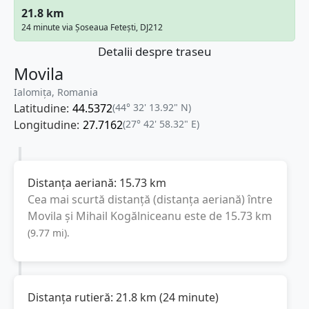
21.8 km
24 minute via Șoseaua Fetești, DJ212
Detalii despre traseu
Movila
Ialomița, Romania
Latitudine:
44.5372
(44° 32' 13.92" N)
Longitudine:
27.7162
(27° 42' 58.32" E)
Distanța aeriană:
15.73
km
Cea mai scurtă distanță (distanța aeriană) între
Movila
și
Mihail Kogălniceanu
este de
15.73
km
(
9.77
mi
).
Distanța rutieră:
21.8
km
(
24 minute
)