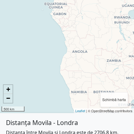
+
−
Schimbă harta
500 km
Leaflet
| © OpenStreetMap contributors
Distanța Movila - Londra
Distanța între Movila și Londra este de 2706.8 km.