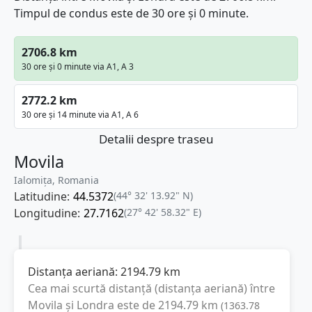
Timpul de condus este de 30 ore și 0 minute.
2706.8 km
30 ore și 0 minute via A1, A 3
2772.2 km
30 ore și 14 minute via A1, A 6
Detalii despre traseu
Movila
Ialomița, Romania
Latitudine:
44.5372
(44° 32' 13.92" N)
Longitudine:
27.7162
(27° 42' 58.32" E)
Distanța aeriană:
2194.79
km
Cea mai scurtă distanță (distanța aeriană) între
Movila
și
Londra
este de
2194.79
km
(
1363.78