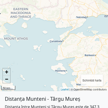
+
−
Schimbă harta
50 km
Leaflet
| © OpenStreetMap contributors
Distanța Munteni - Târgu Mureș
Distanța între Munteni și Târgu Mureș este de 347.3