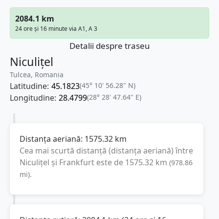
2084.1 km
24 ore și 16 minute via A1, A 3
Detalii despre traseu
Niculițel
Tulcea, Romania
Latitudine:
45.1823
(45° 10' 56.28" N)
Longitudine:
28.4799
(28° 28' 47.64" E)
Distanța aeriană:
1575.32
km
Cea mai scurtă distanță (distanța aeriană) între
Niculițel
și
Frankfurt
este de
1575.32
km
(
978.86
mi
).