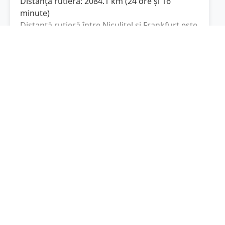
Distanța rutieră:
2084.1
km
(
24 ore și 16
minute
)
Distanță rutieră între
Niculițel
și
Frankfurt
este
de
2084.1
km
via A1, A 3
conform
(
1295
mi
)
calculatorului de distanțe. Timpul estimat de
condus este de aproximativ
24 ore și 16
minute
.
Cost total:
1563.1
lei
(
156.31
litri
)
La un consum mediu de
7.5 litri / 100 km
,
costul total al călătoriei este de
1563.1
lei
, cu
un consum total de
156.31
litri
de combustibil.
Frankfurt
Hesse, Germania