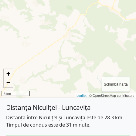
+
−
Schimbă harta
5 km
Leaflet
| © OpenStreetMap contributors
Distanța Niculițel - Luncavița
Distanța între Niculițel și Luncavița este de 28.3 km.
Timpul de condus este de 31 minute.