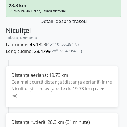
28.3 km
31 minute via DN22, Strada Victoriei
Detalii despre traseu
Niculițel
Tulcea, Romania
Latitudine:
45.1823
(45° 10' 56.28" N)
Longitudine:
28.4799
(28° 28' 47.64" E)
Distanța aeriană:
19.73
km
Cea mai scurtă distanță (distanța aeriană) între
Niculițel
și
Luncavița
este de
19.73
km
(
12.26
mi
).
Distanța rutieră:
28.3
km
(
31 minute
)