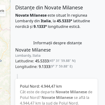
Distanțe din Novate Milanese
rta
Novate Milanese
este situat în regiunea
Lombardy din
Italia
, la
45.5333°
latitudine
nordică și
9.1333°
longitudine estică.
Informații despre distanțe
Novate Milanese
Lombardy, Italia
Latitudine:
45.5333
(45° 31' 59.88" N)
Longitudine:
9.1333
(9° 7' 59.88" E)
Polul Nord:
4.944,47
km
Cât este de departe
Novate Milanese
de
Polul Nord?
Novate Milanese
se află la
4.944,47
km
la sud de Polul Nord.