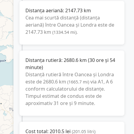
Distanța aeriană:
2147.73
km
Cea mai scurtă distanță (distanța
aeriană) între
Oancea
și
Londra
este de
2147.73
km
(
1334.54
mi
).
Distanța rutieră:
2680.6
km
(
30 ore și 54
minute
)
Distanță rutieră între
Oancea
și
Londra
este de
2680.6
km
via A1, A 6
(
1665.7
mi
)
conform calculatorului de distanțe.
Timpul estimat de condus este de
aproximativ
31 ore și 9 minute
.
Cost total:
2010.5
lei
(
201.05
litri
)