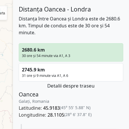
Distanța Oancea - Londra
rta
Distanța între Oancea și Londra este de 2680.6
km. Timpul de condus este de 30 ore și 54
minute.
2680.6 km
30 ore și 54 minute via A1, A 3
2745.9 km
31 ore și 9 minute via A1, A 6
Detalii despre traseu
Oancea
Galați, Romania
Latitudine:
45.9183
(45° 55' 5.88" N)
Longitudine:
28.1105
(28° 6' 37.8" E)