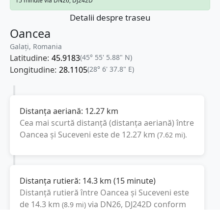
15 minute via DN26, DJ242D
Detalii despre traseu
Oancea
Galați, Romania
Latitudine:
45.9183
(45° 55' 5.88" N)
Longitudine:
28.1105
(28° 6' 37.8" E)
Distanța aeriană:
12.27
km
Cea mai scurtă distanță (distanța aeriană) între
Oancea
și
Suceveni
este de
12.27
km
(
7.62
mi
).
Distanța rutieră:
14.3
km
(
15 minute
)
Distanță rutieră între
Oancea
și
Suceveni
este
de
14.3
km
via DN26, DJ242D
conform
(
8.9
mi
)
calculatorului de distanțe. Timpul estimat de