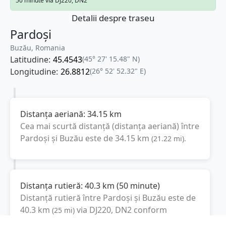
50 minute via DJ220, DN2
Detalii despre traseu
Pardoși
Buzău, Romania
Latitudine:
45.4543
(45° 27' 15.48" N)
Longitudine:
26.8812
(26° 52' 52.32" E)
Distanța aeriană:
34.15
km
Cea mai scurtă distanță (distanța aeriană) între
Pardoși
și
Buzău
este de
34.15
km
(
21.22
mi
).
Distanța rutieră:
40.3
km
(
50 minute
)
Distanță rutieră între
Pardoși
și
Buzău
este de
40.3
km
via DJ220, DN2
conform
(
25
mi
)
calculatorului de distanțe. Timpul estimat de