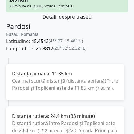
33 minute via DJ220, Strada Principală
Detalii despre traseu
Pardoși
Buzău, Romania
Latitudine:
45.4543
(45° 27' 15.48" N)
Longitudine:
26.8812
(26° 52' 52.32" E)
Distanța aeriană:
11.85
km
Cea mai scurtă distanță (distanța aeriană) între
Pardoși
și
Topliceni
este de
11.85
km
(
7.36
mi
).
Distanța rutieră:
24.4
km
(
33 minute
)
Distanță rutieră între
Pardoși
și
Topliceni
este
de
24.4
km
via DJ220, Strada Principală
(
15.2
mi
)