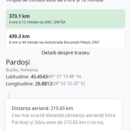
373.1 km
6 ore și 12 minute via DN1, DN73A
439.3 km
6 ore și 44 minute via Autostrada București-Pitești, DN7
Detalii despre traseu
Pardoși
Buzău, Romania
Latitudine:
45.4543
(45° 27' 15.48" N)
Longitudine:
26.8812
(26° 52' 52.32" E)
Distanța aeriană:
215.65
km
Cea mai scurtă distanță (distanța aeriană) între
Pardoși
și
Sibiu
este de
215.65
km
(
134
mi
).