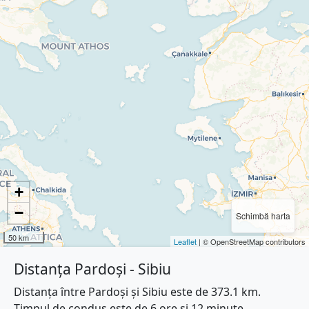
+
−
Schimbă harta
50 km
Leaflet
| © OpenStreetMap contributors
Distanța Pardoși - Sibiu
Distanța între Pardoși și Sibiu este de 373.1 km.
Timpul de condus este de 6 ore și 12 minute.