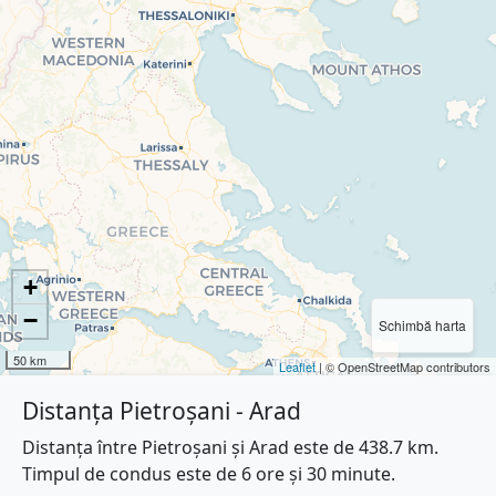
+
−
Schimbă harta
50 km
Leaflet
| © OpenStreetMap contributors
Distanța Pietroșani - Arad
Distanța între Pietroșani și Arad este de 438.7 km.
Timpul de condus este de 6 ore și 30 minute.