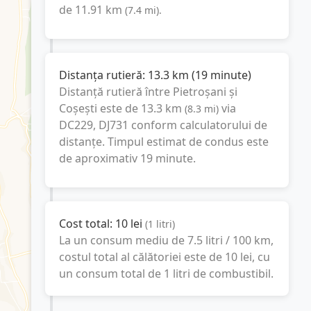
de
11.91
km
(
7.4
mi
).
Distanța rutieră:
13.3
km
(
19 minute
)
Distanță rutieră între
Pietroșani
și
Coșești
este de
13.3
km
via
(
8.3
mi
)
DC229, DJ731
conform calculatorului de
distanțe. Timpul estimat de condus este
de aproximativ
19 minute
.
Cost total:
10
lei
(
1
litri
)
La un consum mediu de
7.5 litri / 100 km
,
costul total al călătoriei este de
10
lei
, cu
un consum total de
1
litri
de combustibil.