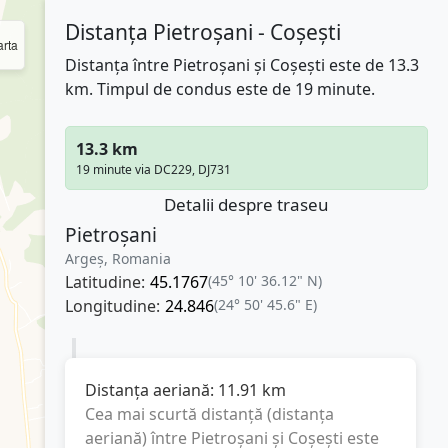
Distanța Pietroșani - Coșești
rta
Distanța între Pietroșani și Coșești este de 13.3
km. Timpul de condus este de 19 minute.
13.3 km
19 minute via DC229, DJ731
Detalii despre traseu
Pietroșani
Argeș, Romania
Latitudine:
45.1767
(45° 10' 36.12" N)
Longitudine:
24.846
(24° 50' 45.6" E)
Distanța aeriană:
11.91
km
Cea mai scurtă distanță (distanța
aeriană) între
Pietroșani
și
Coșești
este