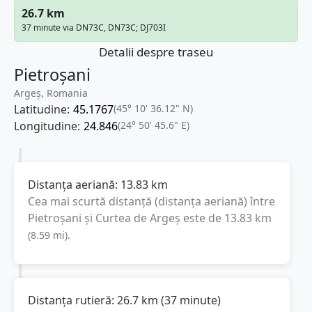
26.7 km
37 minute via DN73C, DN73C; DJ703I
Detalii despre traseu
Pietroșani
Argeș, Romania
Latitudine:
45.1767
(45° 10' 36.12" N)
Longitudine:
24.846
(24° 50' 45.6" E)
Distanța aeriană:
13.83
km
Cea mai scurtă distanță (distanța aeriană) între
Pietroșani
și
Curtea de Argeș
este de
13.83
km
(
8.59
mi
).
Distanța rutieră:
26.7
km
(
37 minute
)