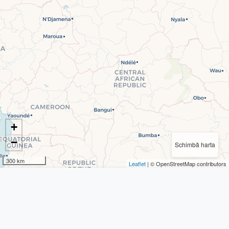
+
−
Schimbă harta
300 km
Leaflet
| © OpenStreetMap contributors