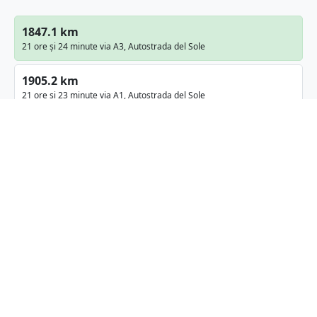
1847.1 km
21 ore și 24 minute via A3, Autostrada del Sole
1905.2 km
21 ore și 23 minute via A1, Autostrada del Sole
Detalii despre traseu
Pietroșani
Argeș, Romania
Latitudine:
45.1767
(45° 10' 36.12" N)
Longitudine:
24.846
(24° 50' 45.6" E)
Distanța aeriană:
1060.04
km
Cea mai scurtă distanță (distanța aeriană) între
Pietroșani
și
Roma
este de
1060.04
km
(
658.68
mi
).