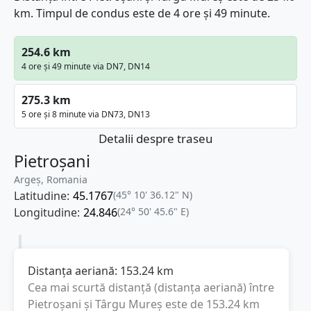
km. Timpul de condus este de 4 ore și 49 minute.
254.6 km
4 ore și 49 minute via DN7, DN14
275.3 km
5 ore și 8 minute via DN73, DN13
Detalii despre traseu
Pietroșani
Argeș, Romania
Latitudine:
45.1767
(45° 10' 36.12" N)
Longitudine:
24.846
(24° 50' 45.6" E)
Distanța aeriană:
153.24
km
Cea mai scurtă distanță (distanța aeriană) între
Pietroșani
și
Târgu Mureș
este de
153.24
km