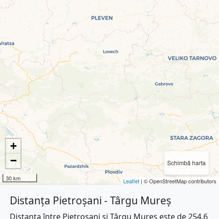
+
−
Schimbă harta
30 km
Leaflet
| © OpenStreetMap contributors
Distanța Pietroșani - Târgu Mureș
Distanța între Pietroșani și Târgu Mureș este de 254.6