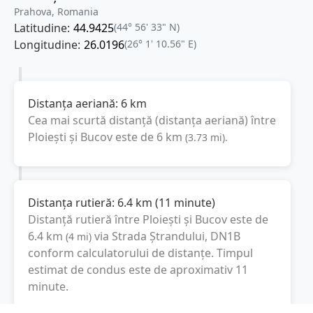
Prahova, Romania
Latitudine:
44.9425
(44° 56' 33" N)
Longitudine:
26.0196
(26° 1' 10.56" E)
Distanța aeriană:
6
km
Cea mai scurtă distanță (distanța aeriană) între
Ploiești
și
Bucov
este de
6
km
(
3.73
mi
).
Distanța rutieră:
6.4
km
(
11 minute
)
Distanță rutieră între
Ploiești
și
Bucov
este de
6.4
km
via Strada Ștrandului, DN1B
(
4
mi
)
conform calculatorului de distanțe. Timpul
estimat de condus este de aproximativ
11
minute
.