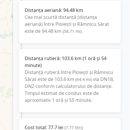
Distanța aeriană:
94.48
km
Cea mai scurtă distanță (distanța
aeriană) între
Ploiești
și
Râmnicu Sărat
este de
94.48
km
(
58.71
mi
).
Distanța rutieră:
103.6
km
(
1 oră și 54
minute
)
Distanță rutieră între
Ploiești
și
Râmnicu
Sărat
este de
103.6
km
via DN1B,
(
64.4
mi
)
DN2
conform calculatorului de distanțe.
Timpul estimat de condus este de
aproximativ
1 oră și 55 minute
.
Cost total:
77.7
lei
(
7.77
litri
)