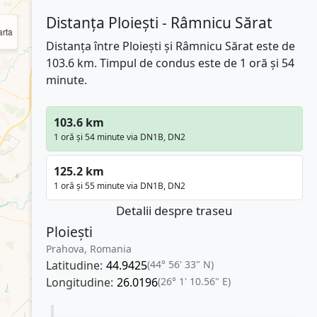
Distanța Ploiești - Râmnicu Sărat
rta
Distanța între Ploiești și Râmnicu Sărat este de
103.6 km. Timpul de condus este de 1 oră și 54
minute.
103.6 km
1 oră și 54 minute via DN1B, DN2
125.2 km
1 oră și 55 minute via DN1B, DN2
Detalii despre traseu
Ploiești
Prahova, Romania
Latitudine:
44.9425
(44° 56' 33" N)
Longitudine:
26.0196
(26° 1' 10.56" E)