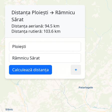
Distanța
Ploiești
→
Râmnicu
Sărat
Distanța aeriană: 94.5 km
Distanța rutieră: 103.6 km
Calculează distanța
+