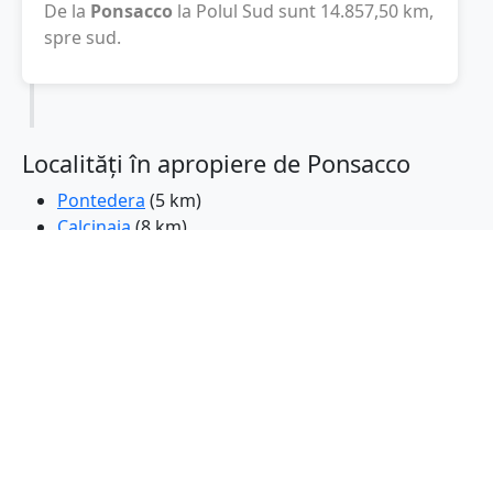
De la
Ponsacco
la Polul Sud sunt
14.857,50
km
,
spre sud.
Localități în apropiere de Ponsacco
Pontedera
(5 km)
Calcinaia
(8 km)
Vicopisano
(8 km)
Cascina
(10 km)
Santa Maria a Monte
(10 km)
Montopoli in Val d'Arno
(11 km)
Bientina
(11 km)
Colle Salvetti
(12 km)
Castelfranco di Sotto
(13 km)
Santa Croce sull' Arno
(16 km)
Fucecchio
(19 km)
San Miniato
(19 km)