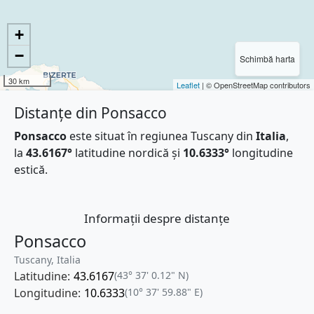
+
−
Schimbă harta
30 km
Leaflet
| © OpenStreetMap contributors
Distanțe din Ponsacco
Ponsacco
este situat în regiunea Tuscany din
Italia
,
la
43.6167°
latitudine nordică și
10.6333°
longitudine
estică.
Informații despre distanțe
Ponsacco
Tuscany, Italia
Latitudine:
43.6167
(43° 37' 0.12" N)
Longitudine:
10.6333
(10° 37' 59.88" E)