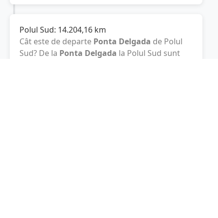
Polul Sud:
14.204,16
km
Cât este de departe
Ponta Delgada
de Polul
Sud? De la
Ponta Delgada
la Polul Sud sunt
14.204,16
km
, spre sud.
Localități în apropiere de Ponta Delgada
Rabo de Peixe
(11 km)
Lagoa
(12 km)
Ribeira Grande
(17 km)
Vila Franca do Campo
(22 km)
Spania
(1911 km)
Madrid
(1915 km)
Barcelona
(2411 km)