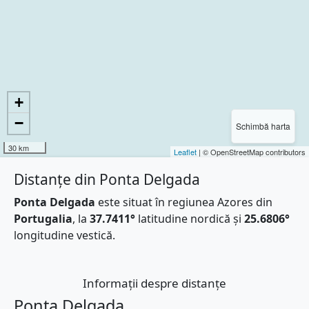
+
−
Schimbă harta
30 km
Leaflet
| © OpenStreetMap contributors
Distanțe din Ponta Delgada
Ponta Delgada
este situat în regiunea Azores din
Portugalia
, la
37.7411°
latitudine nordică și
25.6806°
longitudine vestică.
Informații despre distanțe
Ponta Delgada