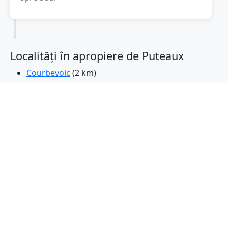
Localități în apropiere de Puteaux
Courbevoic
(2 km)
Suresnes
(2 km)
Neuilly-sur-Seine
(2 km)
La Garenne-Colombes
(2 km)
Nanterre
(3 km)
Levallois-Perret
(4 km)
Bois-Colombes
(4 km)
Rueil-Malmaison
(4 km)
Colombes
(4 km)
Carrieres-sur-Seine
(5 km)
Bezons
(5 km)
Saint-Cloud
(5 km)
Clichy
(5 km)