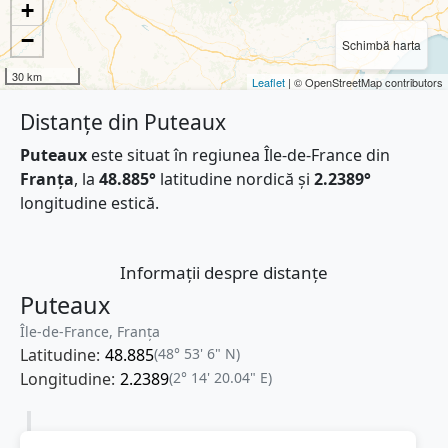
+
−
Schimbă harta
30 km
Leaflet
| © OpenStreetMap contributors
Distanțe din Puteaux
Puteaux
este situat în regiunea Île-de-France din
Franţa
, la
48.885°
latitudine nordică și
2.2389°
longitudine estică.
Informații despre distanțe
Puteaux
Île-de-France, Franţa
Latitudine:
48.885
(48° 53' 6" N)
Longitudine:
2.2389
(2° 14' 20.04" E)