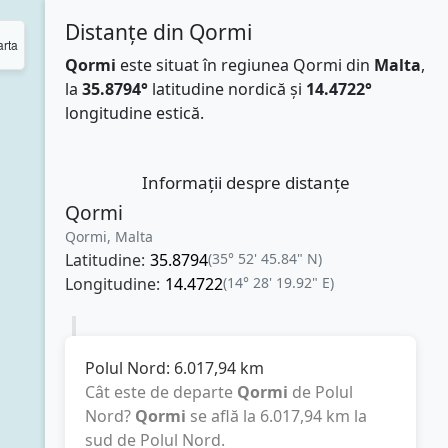
Distanțe din Qormi
rta
Qormi
este situat în regiunea Qormi din
Malta
,
la
35.8794°
latitudine nordică și
14.4722°
longitudine estică.
Informații despre distanțe
Qormi
Qormi, Malta
Latitudine:
35.8794
(35° 52' 45.84" N)
Longitudine:
14.4722
(14° 28' 19.92" E)
Polul Nord:
6.017,94
km
Cât este de departe
Qormi
de Polul
Nord?
Qormi
se află la
6.017,94
km
la
sud de Polul Nord.