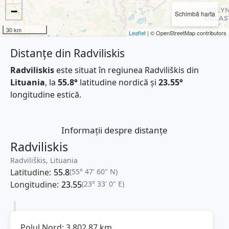
−
Schimbă harta
30 km
Leaflet
| © OpenStreetMap contributors
Distanțe din Radviliskis
Radviliskis
este situat în regiunea Radviliškis din
Lituania
, la
55.8°
latitudine nordică și
23.55°
longitudine estică.
Informații despre distanțe
Radviliskis
Radviliškis, Lituania
Latitudine:
55.8
(55° 47' 60" N)
Longitudine:
23.55
(23° 33' 0" E)
Polul Nord:
3.802,87
km