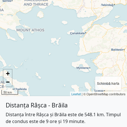
+
−
Schimbă harta
50 km
Leaflet
| © OpenStreetMap contributors
Distanța Râșca - Brăila
Distanța între Râșca și Brăila este de 548.1 km. Timpul
de condus este de 9 ore și 19 minute.