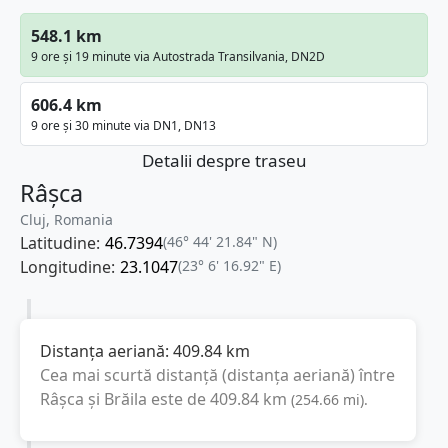
548.1 km
9 ore și 19 minute via Autostrada Transilvania, DN2D
606.4 km
9 ore și 30 minute via DN1, DN13
Detalii despre traseu
Râșca
Cluj, Romania
Latitudine:
46.7394
(46° 44' 21.84" N)
Longitudine:
23.1047
(23° 6' 16.92" E)
Distanța aeriană:
409.84
km
Cea mai scurtă distanță (distanța aeriană) între
Râșca
și
Brăila
este de
409.84
km
(
254.66
mi
).