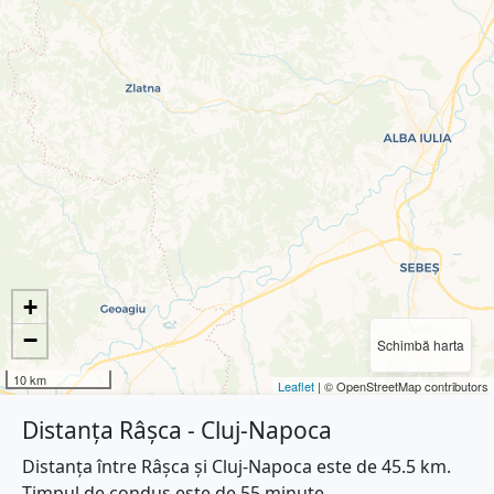
+
−
Schimbă harta
10 km
Leaflet
| © OpenStreetMap contributors
Distanța Râșca - Cluj-Napoca
Distanța între Râșca și Cluj-Napoca este de 45.5 km.
Timpul de condus este de 55 minute.