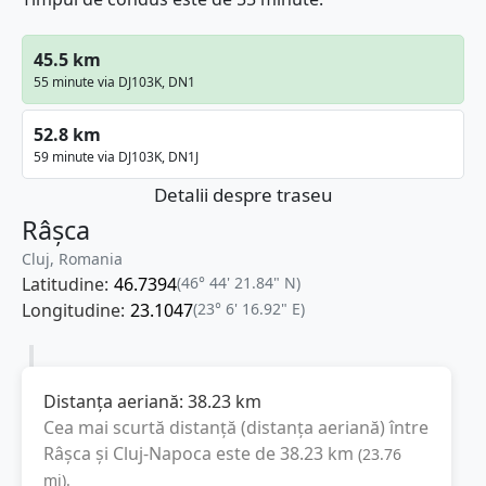
45.5 km
55 minute via DJ103K, DN1
52.8 km
59 minute via DJ103K, DN1J
Detalii despre traseu
Râșca
Cluj, Romania
Latitudine:
46.7394
(46° 44' 21.84" N)
Longitudine:
23.1047
(23° 6' 16.92" E)
Distanța aeriană:
38.23
km
Cea mai scurtă distanță (distanța aeriană) între
Râșca
și
Cluj-Napoca
este de
38.23
km
(
23.76
mi
).