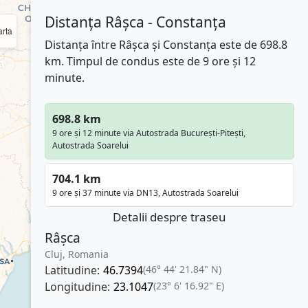
Distanța Râșca - Constanța
rta
Distanța între Râșca și Constanța este de 698.8
km. Timpul de condus este de 9 ore și 12
minute.
698.8 km
9 ore și 12 minute via Autostrada București-Pitești,
Autostrada Soarelui
704.1 km
9 ore și 37 minute via DN13, Autostrada Soarelui
Detalii despre traseu
Râșca
Cluj, Romania
Latitudine:
46.7394
(46° 44' 21.84" N)
Longitudine:
23.1047
(23° 6' 16.92" E)