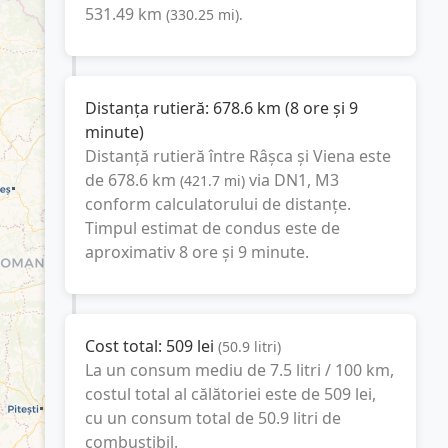
531.49
km
(
330.25
mi
).
Distanța rutieră:
678.6
km
(
8 ore și 9
minute
)
Distanță rutieră între
Râșca
și
Viena
este
de
678.6
km
via DN1, M3
(
421.7
mi
)
conform calculatorului de distanțe.
Timpul estimat de condus este de
aproximativ
8 ore și 9 minute
.
Cost total:
509
lei
(
50.9
litri
)
La un consum mediu de
7.5 litri / 100 km
,
costul total al călătoriei este de
509
lei
,
cu un consum total de
50.9
litri
de
combustibil.