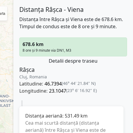
Distanța Râșca - Viena
rta
Distanța între Râșca și Viena este de 678.6 km.
Timpul de condus este de 8 ore și 9 minute.
678.6 km
8 ore și 9 minute via DN1, M3
Detalii despre traseu
Râșca
Cluj, Romania
Latitudine:
46.7394
(46° 44' 21.84" N)
Longitudine:
23.1047
(23° 6' 16.92" E)
Distanța aeriană:
531.49
km
Cea mai scurtă distanță (distanța
aeriană) între
Râșca
și
Viena
este de