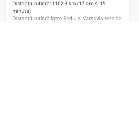
Distanța rutieră:
1162.3
km
(
17 ore și 15
minute
)
Distanță rutieră între
Rediu
și
Varşovia
este de
1162.3
km
via DN2, Via Carpatia im.
(
722.2
mi
)
Prezydenta RP Lecha Kaczyńskiego
conform
calculatorului de distanțe. Timpul estimat de
condus este de aproximativ
17 ore și 15
minute
.
Cost total:
871.7
lei
(
87.17
litri
)
La un consum mediu de
7.5 litri / 100 km
,
costul total al călătoriei este de
871.7
lei
, cu un
consum total de
87.17
litri
de combustibil.