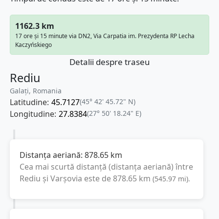
1162.3 km
17 ore și 15 minute via DN2, Via Carpatia im. Prezydenta RP Lecha
Kaczyńskiego
Detalii despre traseu
Rediu
Galați, Romania
Latitudine:
45.7127
(45° 42' 45.72" N)
Longitudine:
27.8384
(27° 50' 18.24" E)
Distanța aeriană:
878.65
km
Cea mai scurtă distanță (distanța aeriană) între
Rediu
și
Varşovia
este de
878.65
km
(
545.97
mi
).