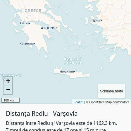
+
−
Schimbă harta
100 km
Leaflet
| © OpenStreetMap contributors
Distanța Rediu - Varşovia
Distanța între Rediu și Varşovia este de 1162.3 km.
Timpul de condus este de 17 ore și 15 minute.