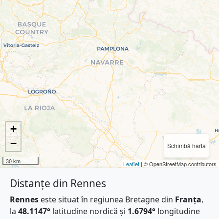
+
−
Schimbă harta
30 km
Leaflet
| © OpenStreetMap contributors
Distanțe din Rennes
Rennes
este situat în regiunea Bretagne din
Franţa
,
la
48.1147°
latitudine nordică și
1.6794°
longitudine