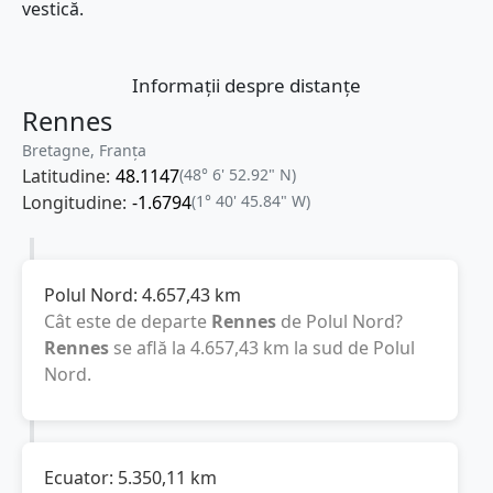
vestică.
Informații despre distanțe
Rennes
Bretagne, Franţa
Latitudine:
48.1147
(48° 6' 52.92" N)
Longitudine:
-1.6794
(1° 40' 45.84" W)
Polul Nord:
4.657,43
km
Cât este de departe
Rennes
de Polul Nord?
Rennes
se află la
4.657,43
km
la sud de Polul
Nord.
Ecuator:
5.350,11
km