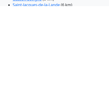
Saint-Jacques-de-la-Lande
(6 km)
Pace
(8 km)
Betton
(8 km)
Le Rheu
(9 km)
Thorigne-Fouillard
(9 km)
Bruz
(11 km)
Liffre
(17 km)
Guichen
(18 km)
Janze
(22 km)
Vitre
(35 km)
Fougeres
(44 km)
Dinan
(47 km)
Chateaubriant
(50 km)
Ploermel
(57 km)
Redon
(60 km)
Saint-Servan-sur-Mer
(63 km)
Dinard
(64 km)
Vannes
(95 km)