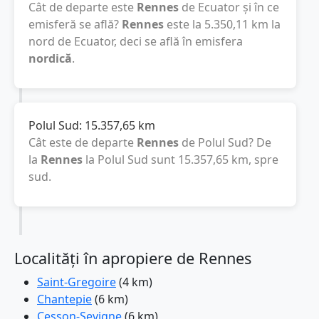
Cât de departe este
Rennes
de Ecuator și în ce
emisferă se află?
Rennes
este la
5.350,11
km
la
nord de Ecuator, deci se află în emisfera
nordică
.
Polul Sud:
15.357,65
km
Cât este de departe
Rennes
de Polul Sud? De
la
Rennes
la Polul Sud sunt
15.357,65
km
, spre
sud.
Localități în apropiere de Rennes
Saint-Gregoire
(4 km)
Chantepie
(6 km)
Cesson-Sevigne
(6 km)