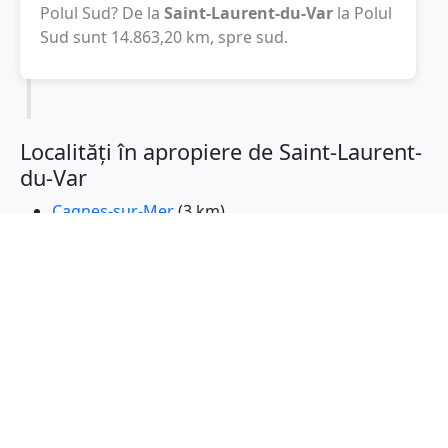
Polul Sud? De la
Saint-Laurent-du-Var
la Polul
Sud sunt
14.863,20
km
, spre sud.
Localități în apropiere de Saint-Laurent-
du-Var
Cagnes-sur-Mer
(3 km)
Villeneuve-Loubet
(5 km)
Nisa
(7 km)
Biot
(9 km)
Vence
(9 km)
Antibes
(11 km)
La Trinite
(13 km)
Carros
(14 km)
Vallauris
(15 km)
Valbonne
(15 km)