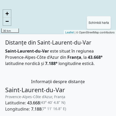
+
−
Schimbă harta
30 km
Leaflet
| © OpenStreetMap contributors
Distanțe din Saint-Laurent-du-Var
Saint-Laurent-du-Var
este situat în regiunea
Provence-Alpes-Côte d’Azur din
Franţa
, la
43.668°
latitudine nordică și
7.188°
longitudine estică.
Informații despre distanțe
Saint-Laurent-du-Var
Provence-Alpes-Côte d’Azur, Franţa
Latitudine:
43.668
(43° 40' 4.8" N)
Longitudine:
7.188
(7° 11' 16.8" E)