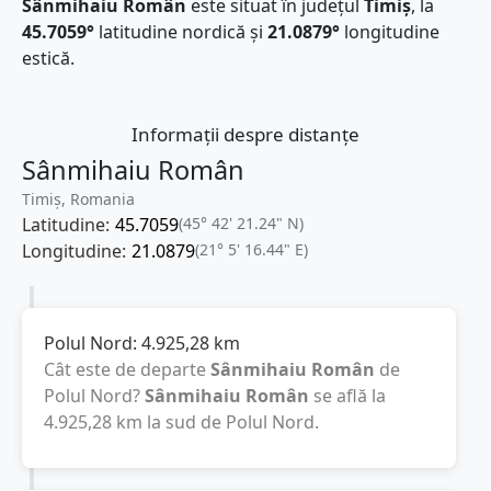
Sânmihaiu Român
este situat în județul
Timiș
, la
45.7059°
latitudine nordică și
21.0879°
longitudine
estică.
Informații despre distanțe
Sânmihaiu Român
Timiș, Romania
Latitudine:
45.7059
(45° 42' 21.24" N)
Longitudine:
21.0879
(21° 5' 16.44" E)
Polul Nord:
4.925,28
km
Cât este de departe
Sânmihaiu Român
de
Polul Nord?
Sânmihaiu Român
se află la
4.925,28
km
la sud de Polul Nord.