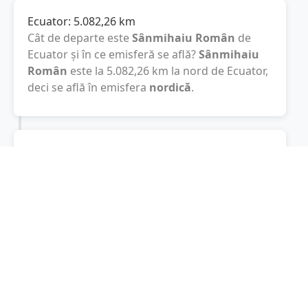
Ecuator:
5.082,26
km
Cât de departe este
Sânmihaiu Român
de
Ecuator și în ce emisferă se află?
Sânmihaiu
Român
este la
5.082,26
km
la nord de Ecuator,
deci se află în emisfera
nordică
.
Polul Sud:
15.089,81
km
Cât este de departe
Sânmihaiu Român
de
Polul Sud? De la
Sânmihaiu Român
la Polul
Sud sunt
15.089,81
km
, spre sud.
Localități în apropiere de Sânmihaiu
Român