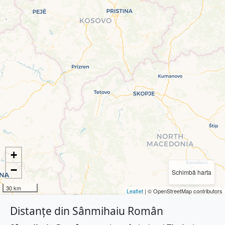
+
−
Schimbă harta
30 km
Leaflet
| © OpenStreetMap contributors
Distanțe din Sânmihaiu Român