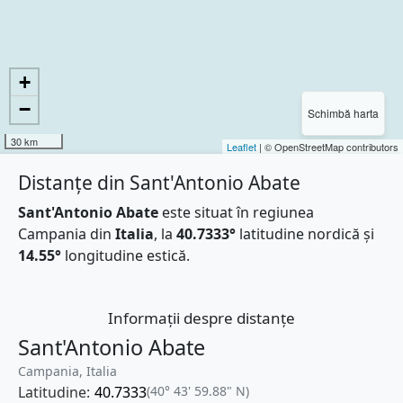
+
−
Schimbă harta
30 km
Leaflet
| © OpenStreetMap contributors
Distanțe din Sant'Antonio Abate
Sant'Antonio Abate
este situat în regiunea
Campania din
Italia
, la
40.7333°
latitudine nordică și
14.55°
longitudine estică.
Informații despre distanțe
Sant'Antonio Abate
Campania, Italia
Latitudine:
40.7333
(40° 43' 59.88" N)