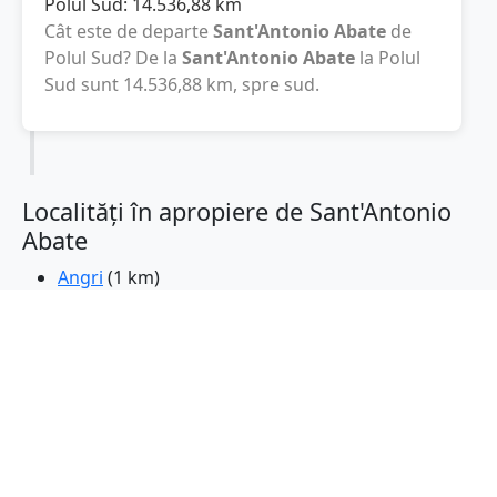
Polul Sud:
14.536,88
km
Cât este de departe
Sant'Antonio Abate
de
Polul Sud? De la
Sant'Antonio Abate
la Polul
Sud sunt
14.536,88
km
, spre sud.
Localități în apropiere de Sant'Antonio
Abate
Angri
(1 km)
Scafati
(3 km)
Pompei
(5 km)
San Marzano sul Sarno
(6 km)
Pagani
(6 km)
Gragnano
(6 km)
Boscoreale
(7 km)
San Valentino Torio
(7 km)
Nocera Inferiore
(7 km)