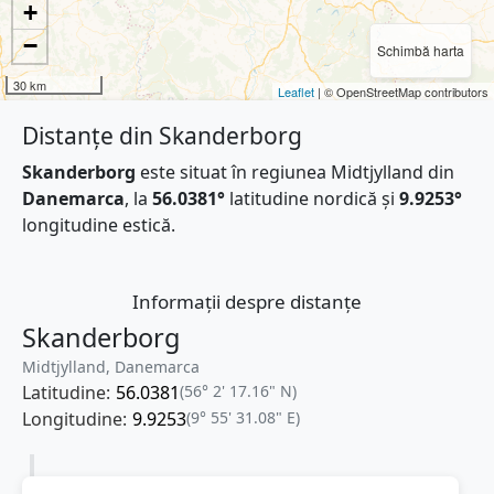
+
−
Schimbă harta
30 km
Leaflet
| © OpenStreetMap contributors
Distanțe din Skanderborg
Skanderborg
este situat în regiunea Midtjylland din
Danemarca
, la
56.0381°
latitudine nordică și
9.9253°
longitudine estică.
Informații despre distanțe
Skanderborg
Midtjylland, Danemarca
Latitudine:
56.0381
(56° 2' 17.16" N)
Longitudine:
9.9253
(9° 55' 31.08" E)