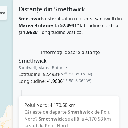
Distanțe din Smethwick
rta
Smethwick
este situat în regiunea Sandwell din
Marea Britanie
, la
52.4931°
latitudine nordică
și
1.9686°
longitudine vestică.
Informații despre distanțe
Smethwick
Sandwell, Marea Britanie
Latitudine:
52.4931
(52° 29' 35.16" N)
Longitudine:
-1.9686
(1° 58' 6.96" W)
Polul Nord:
4.170,58
km
Cât este de departe
Smethwick
de Polul
Nord?
Smethwick
se află la
4.170,58
km
la sud de Polul Nord.