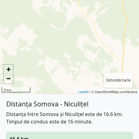
+
−
Schimbă harta
5 km
Leaflet
| © OpenStreetMap contributors
Distanța Somova - Niculițel
Distanța între Somova și Niculițel este de 16.6 km.
Timpul de condus este de 16 minute.
16.6 km