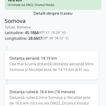
16 minute via DN22, Drumul Vinului
Detalii despre traseu
Somova
Tulcea, Romania
Latitudine:
45.1884
(45° 11' 18.24" N)
Longitudine:
28.6607
(28° 39' 38.52" E)
Distanța aeriană:
14.19
km
Cea mai scurtă distanță (distanța aeriană) între
Somova
și
Niculițel
este de
14.19
km
(
8.81
mi
).
Distanța rutieră:
16.6
km
(
16 minute
)
Distanță rutieră între
Somova
și
Niculițel
este
de
16.6
km
via DN22, Drumul Vinului
(
10.3
mi
)