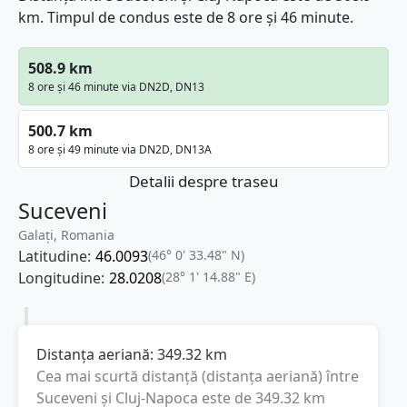
km. Timpul de condus este de 8 ore și 46 minute.
508.9 km
8 ore și 46 minute via DN2D, DN13
500.7 km
8 ore și 49 minute via DN2D, DN13A
Detalii despre traseu
Suceveni
Galați, Romania
Latitudine:
46.0093
(46° 0' 33.48" N)
Longitudine:
28.0208
(28° 1' 14.88" E)
Distanța aeriană:
349.32
km
Cea mai scurtă distanță (distanța aeriană) între
Suceveni
și
Cluj-Napoca
este de
349.32
km