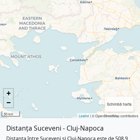
+
−
Schimbă harta
50 km
Leaflet
| © OpenStreetMap contributors
Distanța Suceveni - Cluj-Napoca
Distanța între Suceveni și Cluj-Napoca este de 508.9