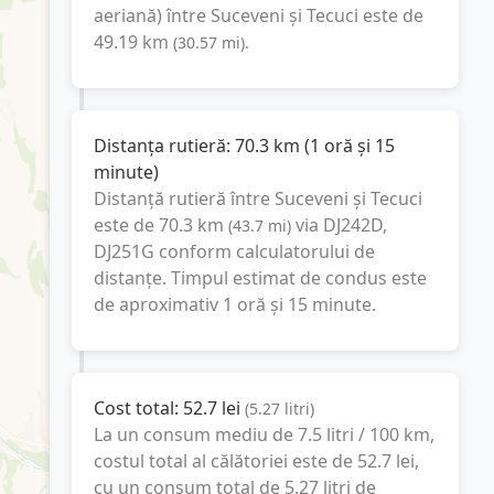
aeriană) între
Suceveni
și
Tecuci
este de
49.19
km
(
30.57
mi
).
Distanța rutieră:
70.3
km
(
1 oră și 15
minute
)
Distanță rutieră între
Suceveni
și
Tecuci
este de
70.3
km
via DJ242D,
(
43.7
mi
)
DJ251G
conform calculatorului de
distanțe. Timpul estimat de condus este
de aproximativ
1 oră și 15 minute
.
Cost total:
52.7
lei
(
5.27
litri
)
La un consum mediu de
7.5 litri / 100 km
,
costul total al călătoriei este de
52.7
lei
,
cu un consum total de
5.27
litri
de