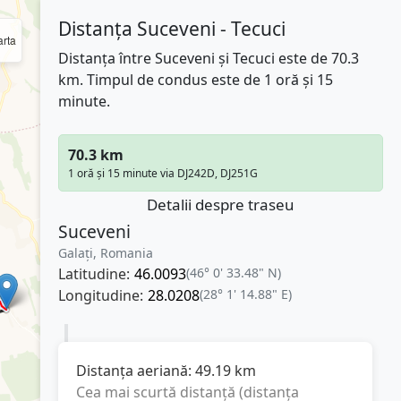
Distanța Suceveni - Tecuci
rta
Distanța între Suceveni și Tecuci este de 70.3
km. Timpul de condus este de 1 oră și 15
minute.
70.3 km
1 oră și 15 minute via DJ242D, DJ251G
Detalii despre traseu
Suceveni
Galați, Romania
Latitudine:
46.0093
(46° 0' 33.48" N)
Longitudine:
28.0208
(28° 1' 14.88" E)
Distanța aeriană:
49.19
km
Cea mai scurtă distanță (distanța