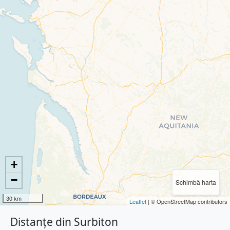
+
−
Schimbă harta
30 km
Leaflet
| © OpenStreetMap contributors
Distanțe din Surbiton