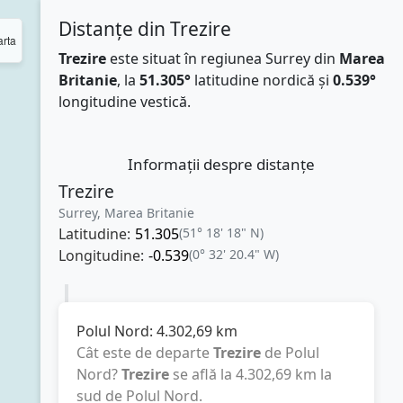
Distanțe din Trezire
rta
Trezire
este situat în regiunea Surrey din
Marea
Britanie
, la
51.305°
latitudine nordică și
0.539°
longitudine vestică.
Informații despre distanțe
Trezire
Surrey, Marea Britanie
Latitudine:
51.305
(51° 18' 18" N)
Longitudine:
-0.539
(0° 32' 20.4" W)
Polul Nord:
4.302,69
km
Cât este de departe
Trezire
de Polul
Nord?
Trezire
se află la
4.302,69
km
la
sud de Polul Nord.