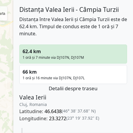
Distanța Valea Ierii - Câmpia Turzii
rta
Distanța între Valea Ierii și Câmpia Turzii este de
62.4 km. Timpul de condus este de 1 oră și 7
minute.
62.4 km
1 oră și 7 minute via DJ107N, DJ107M
66 km
1 oră și 16 minute via DJ107N, DJ107L
Detalii despre traseu
Valea Ierii
Cluj, Romania
Latitudine:
46.6438
(46° 38' 37.68" N)
Longitudine:
23.3272
(23° 19' 37.92" E)