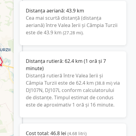
Distanța aeriană:
43.9
km
Cea mai scurtă distanță (distanța
aeriană) între
Valea Ierii
și
Câmpia Turzii
este de
43.9
km
(
27.28
mi
).
Distanța rutieră:
62.4
km
(
1 oră și 7
minute
)
Distanță rutieră între
Valea Ierii
și
Câmpia Turzii
este de
62.4
km
via
(
38.8
mi
)
DJ107N, DJ107L
conform calculatorului
de distanțe. Timpul estimat de condus
este de aproximativ
1 oră și 16 minute
.
Cost total:
46.8
lei
(
4.68
litri
)