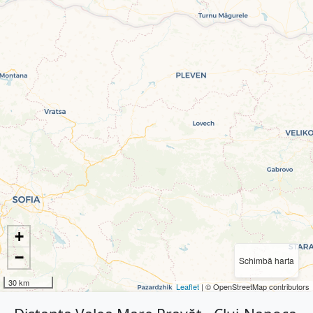
+
−
Schimbă harta
30 km
Leaflet
| © OpenStreetMap contributors