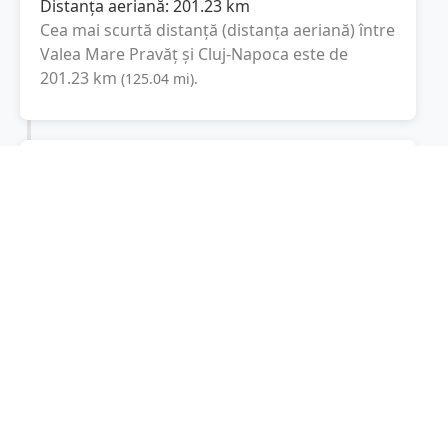
Distanța aeriană:
201.23
km
Cea mai scurtă distanță (distanța aeriană) între
Valea Mare Pravăț
și
Cluj-Napoca
este de
201.23
km
(
125.04
mi
).
Distanța rutieră:
312.1
km
(
5 ore și 41 minute
)
Distanță rutieră între
Valea Mare Pravăț
și
Cluj-
Napoca
este de
312.1
km
via A1, A10
(
193.9
mi
)
conform calculatorului de distanțe. Timpul
estimat de condus este de aproximativ
5 ore și
51 minute
.
Cost total:
234.1
lei
(
23.41
litri
)
La un consum mediu de
7.5 litri / 100 km
,
costul total al călătoriei este de
234.1
lei
, cu un