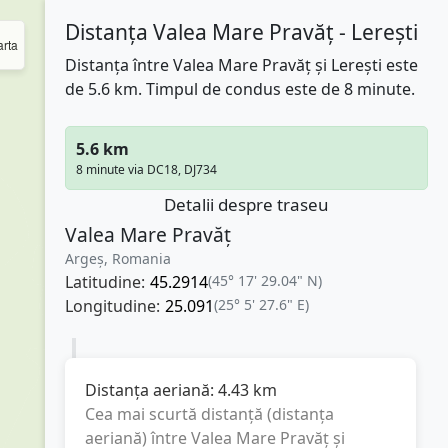
Distanța Valea Mare Pravăț - Lerești
rta
Distanța între Valea Mare Pravăț și Lerești este
de 5.6 km. Timpul de condus este de 8 minute.
5.6 km
8 minute via DC18, DJ734
Detalii despre traseu
Valea Mare Pravăț
Argeș, Romania
Latitudine:
45.2914
(45° 17' 29.04" N)
Longitudine:
25.091
(25° 5' 27.6" E)
Distanța aeriană:
4.43
km
Cea mai scurtă distanță (distanța
aeriană) între
Valea Mare Pravăț
și