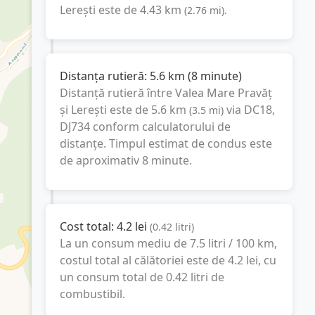
Lerești
este de
4.43
km
(
2.76
mi
).
Distanța rutieră:
5.6
km
(
8 minute
)
Distanță rutieră între
Valea Mare Pravăț
și
Lerești
este de
5.6
km
via DC18,
(
3.5
mi
)
DJ734
conform calculatorului de
distanțe. Timpul estimat de condus este
de aproximativ
8 minute
.
Cost total:
4.2
lei
(
0.42
litri
)
La un consum mediu de
7.5 litri / 100 km
,
costul total al călătoriei este de
4.2
lei
, cu
un consum total de
0.42
litri
de
combustibil.