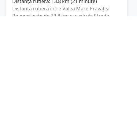
Distanța rutieră:
13.8
km
(
21 minute
)
Distanță rutieră între
Valea Mare Pravăț
și
Poienari
este de
13.8
km
via Strada
(
8.6
mi
)
Grigore Alexandrescu, DJ738
conform
calculatorului de distanțe. Timpul estimat de
condus este de aproximativ
21 minute
.
Cost total:
10.4
lei
(
1.04
litri
)
La un consum mediu de
7.5 litri / 100 km
,
costul total al călătoriei este de
10.4
lei
, cu un
consum total de
1.04
litri
de combustibil.
Poienari
Argeș, Romania
Latitudine:
45.2198
(45° 13' 11.28" N)