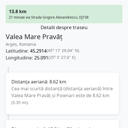
13.8 km
21 minute via Strada Grigore Alexandrescu, DJ738
Detalii despre traseu
Valea Mare Pravăț
Argeș, Romania
Latitudine:
45.2914
(45° 17' 29.04" N)
Longitudine:
25.091
(25° 5' 27.6" E)
Distanța aeriană:
8.62
km
Cea mai scurtă distanță (distanța aeriană) între
Valea Mare Pravăț
și
Poienari
este de
8.62
km
(
5.35
mi
).