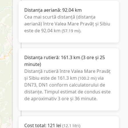
Distanța aeriană:
92.04
km
Cea mai scurtă distanță (distanța
aeriană) între
Valea Mare Pravăț
și
Sibiu
este de
92.04
km
(
57.19
mi
).
Distanța rutieră:
161.3
km
(
3 ore și 25
minute
)
Distanță rutieră între
Valea Mare Pravăț
și
Sibiu
este de
161.3
km
via
(
100.2
mi
)
DN73, DN1
conform calculatorului de
distanțe. Timpul estimat de condus este
de aproximativ
3 ore și 36 minute
.
Cost total:
121
lei
(
12.1
litri
)