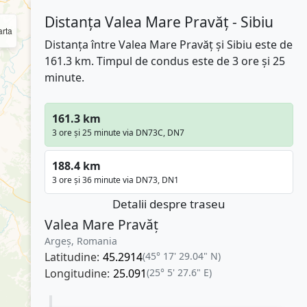
Distanța Valea Mare Pravăț - Sibiu
rta
Distanța între Valea Mare Pravăț și Sibiu este de
161.3 km. Timpul de condus este de 3 ore și 25
minute.
161.3 km
3 ore și 25 minute via DN73C, DN7
188.4 km
3 ore și 36 minute via DN73, DN1
Detalii despre traseu
Valea Mare Pravăț
Argeș, Romania
Latitudine:
45.2914
(45° 17' 29.04" N)
Longitudine:
25.091
(25° 5' 27.6" E)