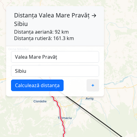
Distanța
Valea Mare Pravăț
→
Sibiu
Distanța aeriană: 92 km
Distanța rutieră: 161.3 km
Calculează distanța
+