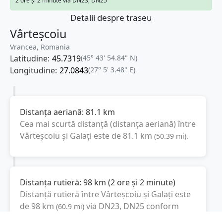
2 ore și 2 minute via DN23, DN25
Detalii despre traseu
Vârteșcoiu
Vrancea, Romania
Latitudine:
45.7319
(45° 43' 54.84" N)
Longitudine:
27.0843
(27° 5' 3.48" E)
Distanța aeriană:
81.1
km
Cea mai scurtă distanță (distanța aeriană) între
Vârteșcoiu
și
Galați
este de
81.1
km
(
50.39
mi
).
Distanța rutieră:
98
km
(
2 ore și 2 minute
)
Distanță rutieră între
Vârteșcoiu
și
Galați
este
de
98
km
via DN23, DN25
conform
(
60.9
mi
)
calculatorului de distanțe. Timpul estimat de