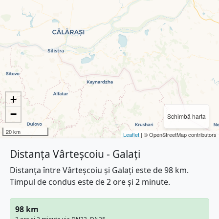
+
−
Schimbă harta
20 km
Leaflet
| © OpenStreetMap contributors
Distanța Vârteșcoiu - Galați
Distanța între Vârteșcoiu și Galați este de 98 km.
Timpul de condus este de 2 ore și 2 minute.
98 km