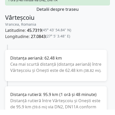
1 oră și 48 minute via DN2, DN11A
Detalii despre traseu
Vârteșcoiu
Vrancea, Romania
Latitudine:
45.7319
(45° 43' 54.84" N)
Longitudine:
27.0843
(27° 5' 3.48" E)
Distanța aeriană:
62.48
km
Cea mai scurtă distanță (distanța aeriană) între
Vârteșcoiu
și
Onești
este de
62.48
km
(
38.82
mi
).
Distanța rutieră:
95.9
km
(
1 oră și 48 minute
)
Distanță rutieră între
Vârteșcoiu
și
Onești
este
de
95.9
km
via DN2, DN11A
conform
(
59.6
mi
)
calculatorului de distanțe. Timpul estimat de