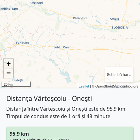
+
−
Schimbă harta
20 km
Leaflet
| © OpenStreetMap contributors
Distanța Vârteșcoiu - Onești
Distanța între Vârteșcoiu și Onești este de 95.9 km.
Timpul de condus este de 1 oră și 48 minute.
95.9 km