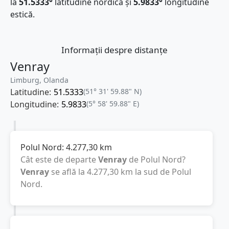
la
51.5333°
latitudine nordică și
5.9833°
longitudine
estică.
Informații despre distanțe
Venray
Limburg, Olanda
Latitudine:
51.5333
(51° 31' 59.88" N)
Longitudine:
5.9833
(5° 58' 59.88" E)
Polul Nord:
4.277,30
km
Cât este de departe
Venray
de Polul Nord?
Venray
se află la
4.277,30
km
la sud de Polul
Nord.