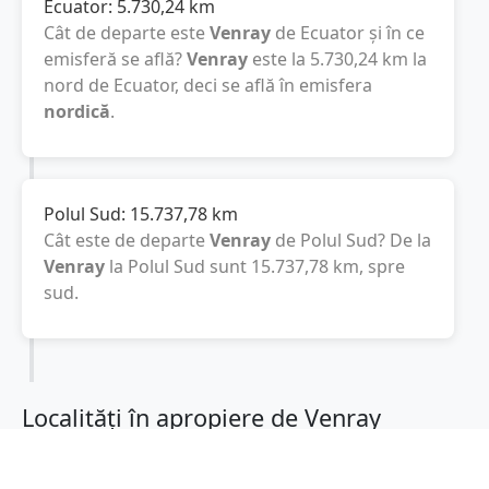
Ecuator:
5.730,24
km
Cât de departe este
Venray
de Ecuator și în ce
emisferă se află?
Venray
este la
5.730,24
km
la
nord de Ecuator, deci se află în emisfera
nordică
.
Polul Sud:
15.737,78
km
Cât este de departe
Venray
de Polul Sud? De la
Venray
la Polul Sud sunt
15.737,78
km
, spre
sud.
Localități în apropiere de Venray
Bergen
(9 km)
Horst
(10 km)