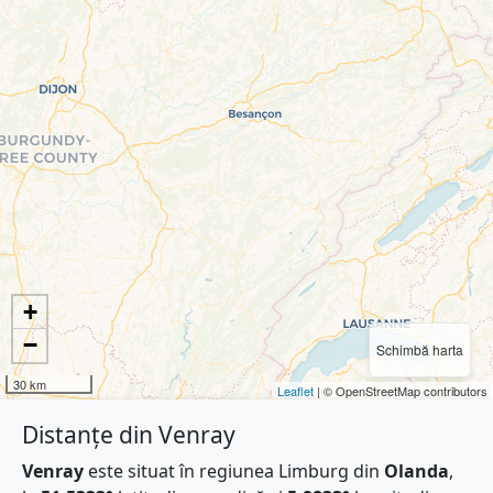
+
−
Schimbă harta
30 km
Leaflet
| © OpenStreetMap contributors
Distanțe din Venray
Venray
este situat în regiunea Limburg din
Olanda
,